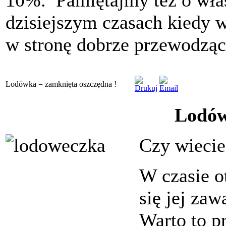
10%. Pamiętajmy też o wł
dzisiejszym czasach kiedy 
w stronę dobrze przewodzącyc
Lodówka = zamknięta oszczędna !
Lodów
C
zy wiecie 
W czasie o
się jej zaw
Warto to p