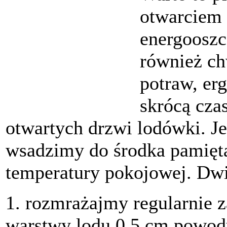
otwarciem 
energooszc
również ch
potraw, er
skrócą cza
otwartych drzwi lodówki. J
wsadzimy do środka pamięt
temperatury pokojowej. Dwie
1. rozmrażajmy regularnie 
warstwy lodu 0,5 cm powodu