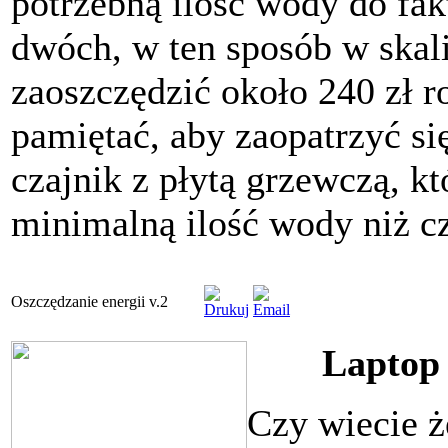
potrzebną ilość wody do fak
dwóch, w ten sposób w skali
zaoszczędzić około 240 zł r
pamiętać, aby zaopatrzyć s
czajnik z płytą grzewczą, k
minimalną ilość wody niż cz
Oszczędzanie energii v.2
Laptop 
Czy wiecie że